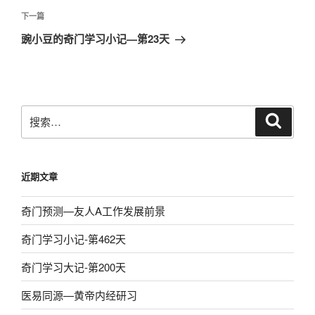
章
下
下一篇
导
一
豌小豆的奇门学习小记—第23天
航
篇
文
章
搜
搜
索
索：
近期文章
奇门预测—友人A工作发展前景
奇门学习小记-第462天
奇门学习大记-第200天
医易同源—黄帝内经研习