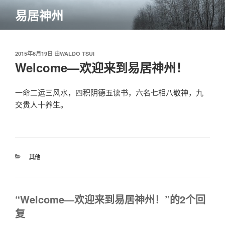
跳
易居神州
至
内
容
发
2015年6月19日
由
WALDO TSUI
布
Welcome—欢迎来到易居神州！
于
一命二运三风水，四积阴德五读书，六名七相八敬神，九
交贵人十养生。
分
其他
类
“Welcome—欢迎来到易居神州！”的2个回
复